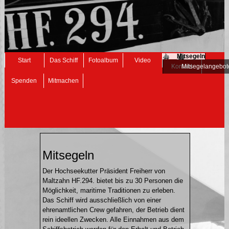
Mitsegeln
Navigation
Start
Das Schiff
Fotoalbum
Video
überspringen
Kontakt
Mitsegelangebot
Spenden
Mitmachen
Mitsegeln
Der Hochseekutter Präsident Freiherr von
Maltzahn HF.294. bietet bis zu 30 Personen die
Möglichkeit, maritime Traditionen zu erleben.
Das Schiff wird ausschließlich von einer
ehrenamtlichen Crew gefahren, der Betrieb dient
rein ideellen Zwecken. Alle Einnahmen aus dem