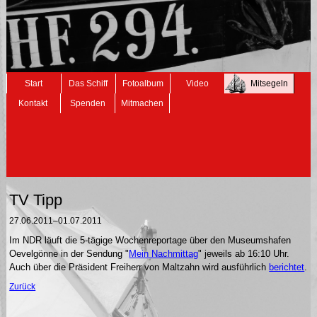
Navigation
Start
Das Schiff
Fotoalbum
Video
Mitsegeln
überspringen
Kontakt
Spenden
Mitmachen
TV Tipp
27.06.2011–01.07.2011
Im NDR läuft die 5-tägige Wochenreportage über den Museumshafen
Oevelgönne in der Sendung "
Mein Nachmittag
" jeweils ab 16:10 Uhr.
Auch über die Präsident Freiherr von Maltzahn wird ausführlich
berichtet
.
Zurück