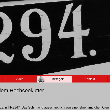
Video
Mitsegeln
Kontakt
 dem Hochseekutter
Maltzahn HF.294? Das Schiff wird ausschließlich von einer ehrenamtlichen Crew