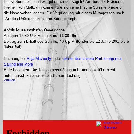
Es ist Sommer... und wir gehen wieder segeln! An Bord der Präsident
Freiherr von Maltzahn können Sie sich eine frische Sommerbriese um
die Nase wehen lassen. Für Verpflegung mit einem MIttagessen nach
"Art des Präsidenten" ist an Bord gesorgt.
Ab/bis Museumshafen Oevelgönne
Ablegen 12:30 Uhr, Anlegen ca. 16:30 Uhr
Beitrag zum Erhalt des Schiffs: 40 € p.P. (Kinder bis 12 Jahre 20€, bis 6
Jahre frei)
Buchung bei
Anja Micheely
oder
online über unsere Partnerargentur
Sailing and More
Bitte beachten: Die Teilnahmeerklärung auf Facebook führt nicht
automatisch zu einer verbindlichen Buchung.
Zurück
Navigation
Impressum
überspringen
Sitemap