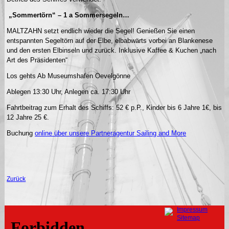
„Sommertörn“ – 1 a Sommersegeln…
MALTZAHN setzt endlich wieder die Segel! Genießen Sie einen
entspannten Segeltörn auf der Elbe, elbabwärts vorbei an Blankenese
und den ersten Elbinseln und zurück. Inklusive Kaffee & Kuchen „nach
Art des Präsidenten“
Los gehts Ab Museumshafen Oevelgönne
Ablegen 13:30 Uhr, Anlegen ca. 17:30 Uhr
Fahrtbeitrag zum Erhalt des Schiffs: 52 € p.P., Kinder bis 6 Jahre 1€, bis
12 Jahre 25 €.
Buchung
online über unsere Partneragentur Sailing and More
Zurück
Navigation
Impressum
überspringen
Sitemap