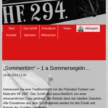
Navigation
Start
Das Schiff
Fotoalbum
Video
Mitsegeln
überspringen
Kontakt
Spenden
Mitmachen
„Sommertörn“ – 1 a Sommersegeln…
24.08.2024 13:30
Interessiert Sie eine Traditionsfahrt mit der Präsident Freiherr von
Maltzahn HF.294? Das Schiff wird ausschließlich von einer
ehrenamtlichen Crew gefahren, der Betrieb dient rein ideellen Zwecken.
Alle Einnahmen aus dem Schiffsbetrieb werden für den Erhalt und
Betrieb des Schiffes verwendet.