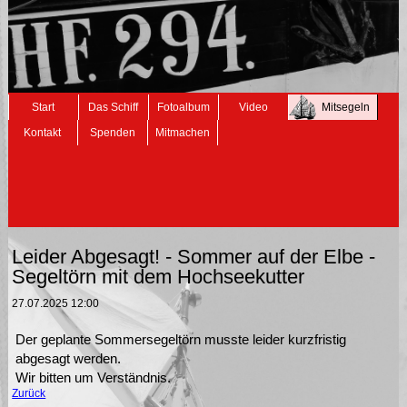
Navigation
Start
Das Schiff
Fotoalbum
Video
Mitsegeln
überspringen
Kontakt
Spenden
Mitmachen
Leider Abgesagt! - Sommer auf der Elbe -
Segeltörn mit dem Hochseekutter
27.07.2025 12:00
Der geplante Sommersegeltörn musste leider kurzfristig
abgesagt werden.
Wir bitten um Verständnis.
Zurück