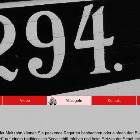
Video
Mitsegeln
Kontakt
it der Maltzahn können Sie packende Regatten beobachten oder einfach den B
" auf einem traditionellen Segelschiff erleben und beim Setzen der Segel mi