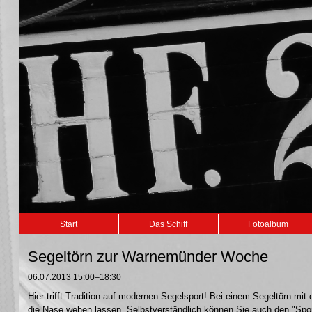
Navigation
Start
Das Schiff
Fotoalbum
überspringen
Segeltörn zur Warnemünder Woche
06.07.2013 15:00–18:30
Hier trifft Tradition auf modernen Segelsport! Bei einem Segeltörn m
die Nase wehen lassen. Selbstverständlich können Sie auch den "Sport