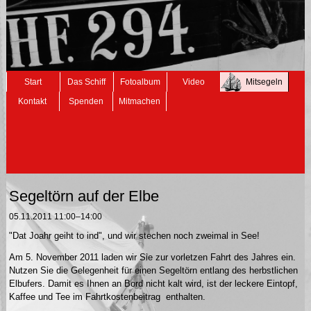
Navigation
Start
Das Schiff
Fotoalbum
Video
Mitsegeln
überspringen
Kontakt
Spenden
Mitmachen
Segeltörn auf der Elbe
05.11.2011 11:00–14:00
"Dat Joahr geiht to ind", und wir stechen noch zweimal in See!
Am 5. November 2011 laden wir Sie zur vorletzen Fahrt des Jahres ein.
Nutzen Sie die Gelegenheit für einen Segeltörn entlang des herbstlichen
Elbufers. Damit es Ihnen an Bord nicht kalt wird, ist der leckere Eintopf,
Kaffee und Tee im Fahrtkostenbeitrag enthalten.