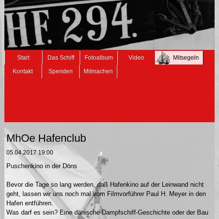
Navigation
Start
Das Schiff
Fotoalbum
Video
Mitsegeln
überspringen
Kontakt
Spenden
Mitmachen
MhOe Hafenclub
05.04.2017 19:00
Puschenkino in der Döns
Bevor die Tage so lang werden, daß Hafenkino auf der Leinwand nicht
geht, lassen wir uns noch mal vom Filmvorführer Paul H. Meyer in den
Hafen entführen.
Was darf es sein? Eine dänische Dampfschiff-Geschichte oder der Bau