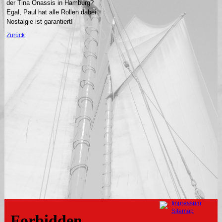
der Tina Onassis in Hamburg?
Egal, Paul hat alle Rollen dabei.
Nostalgie ist garantiert!
Zurück
Navigation
Impressum
überspringen
Sitemap