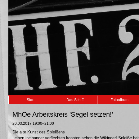
Navigation
Start
Das Schiff
Fotoalbum
überspringen
MhOe Arbeitskreis 'Segel setzen!'
20.03.2017 19:00–21:00
Die alte Kunst des Spleißens
Leinen ineinander verflechten konnten schon die Wikinger! Spleiße hal