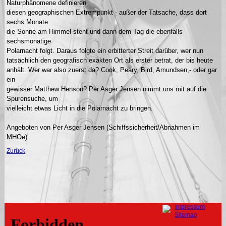
Naturphänomene definieren
diesen geographischen Extrempunkt - außer der Tatsache, dass dort
sechs Monate
die Sonne am Himmel steht und dann dem Tag die ebenfalls
sechsmonatige
Polarnacht folgt. Daraus folgte ein erbitterter Streit darüber, wer nun
tatsächlich den geografisch exakten Ort als erster betrat, der bis heute
anhält. Wer war also zuerst da? Cook, Peary, Bird, Amundsen,- oder gar
ein
gewisser Matthew Henson? Per Asger Jensen nimmt uns mit auf die
Spurensuche, um
vielleicht etwas Licht in die Polarnacht zu bringen.
Angeboten von Per Asger Jensen (Schiffssicherheit/Abnahmen im
MHOe)
Zurück
Navigation
Impressum
überspringen
Sitemap