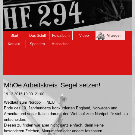
Navigation
Start
Das Schiff
Fotoalbum
Video
Mitsegeln
überspringen
Kontakt
Spenden
Mitmachen
MhOe Arbeitskreis 'Segel setzen!'
19.12.2016 19:00–21:00
Wettlauf zum Nordpol NEU
Ende des 19. Jahrhunderts konkurrierten England, Norwegen und
Amerika und sogar Italien darum, den Wettlauf zum Nordpol für sich zu
entscheiden.
Diesen zu finden war aber nicht ganz einfach, denn keine
besonderen Zeichen, Monumente oder andere fassbaren