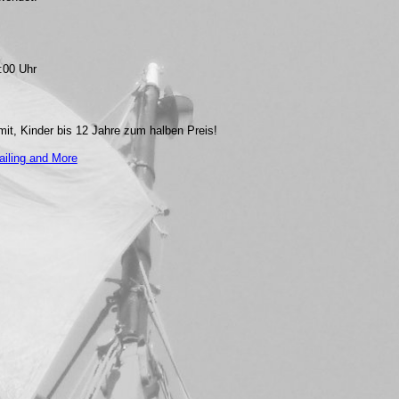
:00 Uhr
mit, Kinder bis 12 Jahre zum halben Preis!
ailing and More