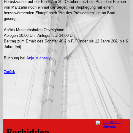
Herbstzauber auf der Elbe! Am 30. Oktober setzt die Präsident Freiherr
von Maltzahn noch einmal die Segel. Für Verpflegung mit einem
herzerwärmenden Eintopf nach "Art des Präsidenten" ist an Bord
gesorgt.
Ab/bis Museumshafen Oevelgönne
Ablegen 10:00 Uhr, Anlegen ca. 14:00 Uhr
Beitrag zum Erhalt des Schiffs: 40 € p.P. (Kinder bis 12 Jahre 20€, bis 6
Jahre frei)
Buchung bei
Anja Micheely
Zurück
Navigation
Impressum
überspringen
Sitemap