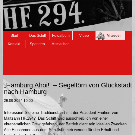
Navigation
Start
Das Schiff
Fotoalbum
Video
Mitsegeln
überspringen
Kontakt
Spenden
Mitmachen
„Hamburg Ahoi!“ – Segeltörn von Glückstadt
nach Hamburg
29.09.2024 10:00
Interessiert Sie eine Traditionsfahrt mit der Präsident Freiherr von
Maltzahn HF.294? Das Schiff wird ausschließlich von einer
ehrenamtlichen Crew gefahren, der Betrieb dient rein ideellen Zwecken.
Alle Einnahmen aus dem Schiffsbetrieb werden für den Erhalt und