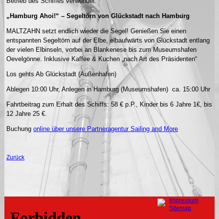
Betrieb des Schiffes verwendet.
„Hamburg Ahoi!“ – Segeltörn von Glückstadt nach Hamburg
MALTZAHN setzt endlich wieder die Segel! Genießen Sie einen
entspannten Segeltörn auf der Elbe, elbaufwärts von Glückstadt entlang
der vielen Elbinseln, vorbei an Blankenese bis zum Museumshafen
Oevelgönne. Inklusive Kaffee & Kuchen „nach Art des Präsidenten“
Los gehts Ab Glückstadt (Außenhafen)
Ablegen 10:00 Uhr, Anlegen in Hamburg (Museumshafen) ca. 15:00 Uhr
Fahrtbeitrag zum Erhalt des Schiffs: 58 € p.P., Kinder bis 6 Jahre 1€, bis
12 Jahre 25 €.
Buchung
online über unsere Partneragentur Sailing and More
Zurück
Navigation
Impressum
überspringen
Sitemap