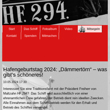
Navigation
Start
Das Schiff
Fotoalbum
Video
Mitsegeln
überspringen
Kontakt
Spenden
Mitmachen
Hafengeburtstag 2024: „Dämmertörn“ – was
gibt’s schöneres!
10.05.2024 17:30
Interessiert Sie eine Traditionsfahrt mit der Präsident Freiherr von
Maltzahn HF.294? Das Schiff wird ausschließlich von einer
ehrenamtlichen Crew gefahren, der Betrieb dient rein ideellen Zwecken.
Alle Einnahmen aus dem Schiffsbetrieb werden für den Erhalt und
Betrieb des Schiffes verwendet.