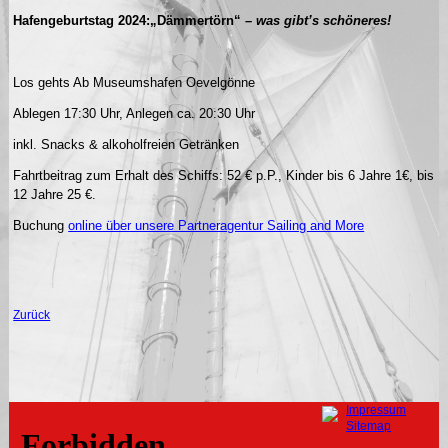
Hafengeburtstag 2024:
„Dämmertörn“
– was gibt’s schöneres!
Los gehts Ab Museumshafen Oevelgönne
Ablegen 17:30 Uhr, Anlegen ca. 20:30 Uhr
inkl. Snacks & alkoholfreien Getränken
Fahrtbeitrag zum Erhalt des Schiffs: 52 € p.P., Kinder bis 6 Jahre 1€, bis
12 Jahre 25 €.
Buchung
online über unsere Partneragentur Sailing and More
Zurück
Navigation
Impressum
überspringen
Sitemap