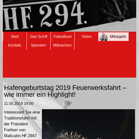
Navigation
Start
Das Schiff
Fotoalbum
Video
Mitsegeln
überspringen
Kontakt
Spenden
Mitmachen
Hafengeburtstag 2019 Feuerwerksfahrt –
wie immer ein Highlight!
11.05.2019 19:00
Interessiert Sie eine
Traditionsfahrt mit
der Präsident
Freiherr von
Maltzahn HF.294?