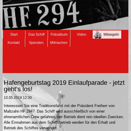
Navigation
Start
Das Schiff
Fotoalbum
Video
Mitsegeln
überspringen
Kontakt
Spenden
Mitmachen
Hafengeburtstag 2019 Einlaufparade - jetzt
geht’s los!
10.05.2019 12:30
Interessiert Sie eine Traditionsfahrt mit der Präsident Freiherr von
Maltzahn HF.294? Das Schiff wird ausschließlich von einer
ehrenamtlichen Crew gefahren, der Betrieb dient rein ideellen Zwecken.
Alle Einnahmen aus dem Schiffsbetrieb werden für den Erhalt und
Betrieb des Schiffes verwendet.