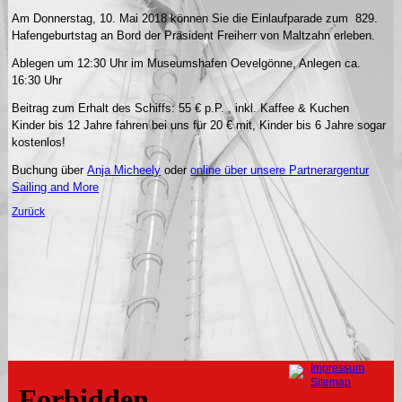
Am Donnerstag, 10. Mai 2018 können Sie die Einlaufparade zum 829.
Hafengeburtstag an Bord der Präsident Freiherr von Maltzahn erleben.
Ablegen um 12:30 Uhr im Museumshafen Oevelgönne, Anlegen ca.
16:30 Uhr
Beitrag zum Erhalt des Schiffs: 55 € p.P. , inkl. Kaffee & Kuchen
Kinder bis 12 Jahre fahren bei uns für 20 € mit, Kinder bis 6 Jahre sogar
kostenlos!
Buchung über
Anja Micheely
oder
online über unsere Partnerargentur
Sailing and More
Zurück
Navigation
Impressum
überspringen
Sitemap