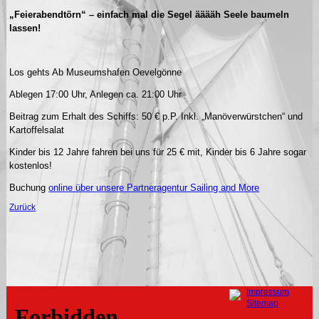
„Feierabendtörn“ – einfach mal die Segel ääääh Seele baumeln
lassen!
Los gehts Ab Museumshafen Oevelgönne
Ablegen 17:00 Uhr, Anlegen ca. 21:00 Uhr
Beitrag zum Erhalt des Schiffs: 50 € p.P. Inkl. „Manöverwürstchen“ und
Kartoffelsalat
Kinder bis 12 Jahre fahren bei uns für 25 € mit, Kinder bis 6 Jahre sogar
kostenlos!
Buchung
online über unsere Partneragentur Sailing and More
Zurück
Navigation
Impressum
überspringen
Sitemap