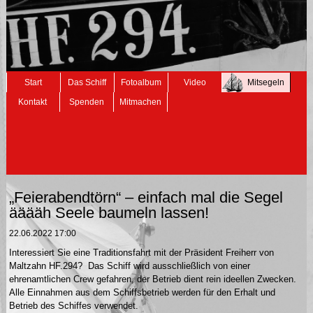
Navigation
Start
Das Schiff
Fotoalbum
Video
Mitsegeln
überspringen
Kontakt
Spenden
Mitmachen
„Feierabendtörn“ – einfach mal die Segel
ääääh Seele baumeln lassen!
22.06.2022 17:00
Interessiert Sie eine Traditionsfahrt mit der Präsident Freiherr von
Maltzahn HF.294? Das Schiff wird ausschließlich von einer
ehrenamtlichen Crew gefahren, der Betrieb dient rein ideellen Zwecken.
Alle Einnahmen aus dem Schiffsbetrieb werden für den Erhalt und
Betrieb des Schiffes verwendet.