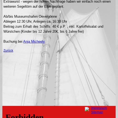
Extrawurst - wegen der hohen Nachfrage haben wir einfach noch einen
weiteren Segeltörn auf der Elbe geplant.
Ab/bis Museumshafen Oevelgönne
Ablegen 12:30 Uhr, Anlegen ca. 16:30 Uhr
Beitrag zum Erhalt des Schiffs: 40 € p.P. , inkl. Kartoffelsalat und
Würstchen (Kinder bis 12 Jahre 20€, bis 6 Jahre frei)
Buchung bei
Anja Micheely
Zurück
Navigation
Impressum
überspringen
Sitemap