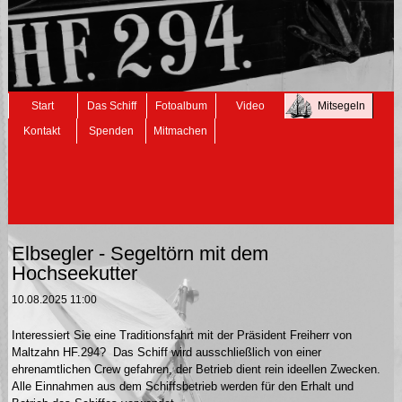
Navigation
Start
Das Schiff
Fotoalbum
Video
Mitsegeln
überspringen
Kontakt
Spenden
Mitmachen
Elbsegler - Segeltörn mit dem
Hochseekutter
10.08.2025 11:00
Interessiert Sie eine Traditionsfahrt mit der Präsident Freiherr von
Maltzahn HF.294? Das Schiff wird ausschließlich von einer
ehrenamtlichen Crew gefahren, der Betrieb dient rein ideellen Zwecken.
Alle Einnahmen aus dem Schiffsbetrieb werden für den Erhalt und