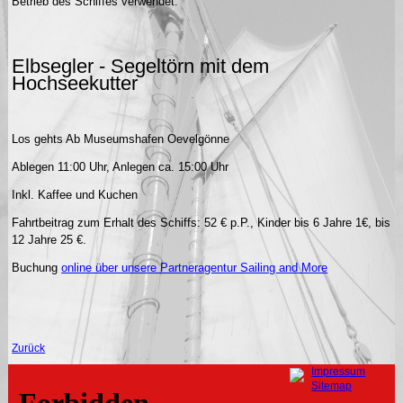
Betrieb des Schiffes verwendet.
Elbsegler - Segeltörn mit dem
Hochseekutter
Los gehts Ab Museumshafen Oevelgönne
Ablegen 11:00 Uhr, Anlegen ca. 15:00 Uhr
Inkl. Kaffee und Kuchen
Fahrtbeitrag zum Erhalt des Schiffs: 52 € p.P., Kinder bis 6 Jahre 1€, bis
12 Jahre 25 €.
Buchung
online über unsere Partneragentur Sailing and More
Zurück
Navigation
Impressum
überspringen
Sitemap