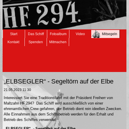
Navigation
Start
Das Schiff
Fotoalbum
Video
Mitsegeln
überspringen
Kontakt
Spenden
Mitmachen
„ELBSEGLER“ - Segeltörn auf der Elbe
21.05.2023 11:30
Interessiert Sie eine Traditionsfahrt mit der Präsident Freiherr von
Maltzahn HF.294? Das Schiff wird ausschließlich von einer
ehrenamtlichen Crew gefahren, der Betrieb dient rein ideellen Zwecken.
Alle Einnahmen aus dem Schiffsbetrieb werden für den Erhalt und
Betrieb des Schiffes verwendet.
„ELBSEGLER“ - Segeltörn auf der Elbe