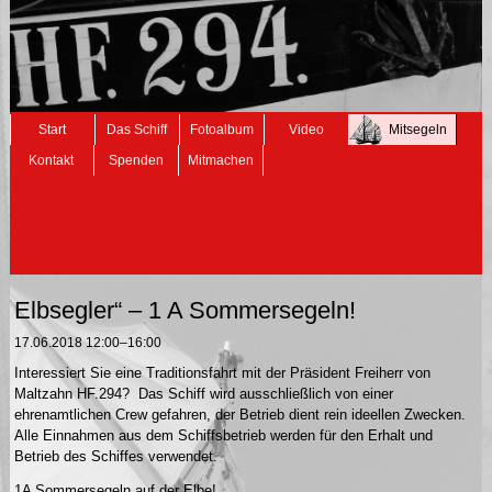
Navigation
Start
Das Schiff
Fotoalbum
Video
Mitsegeln
überspringen
Kontakt
Spenden
Mitmachen
Elbsegler“ – 1 A Sommersegeln!
17.06.2018 12:00–16:00
Interessiert Sie eine Traditionsfahrt mit der Präsident Freiherr von
Maltzahn HF.294? Das Schiff wird ausschließlich von einer
ehrenamtlichen Crew gefahren, der Betrieb dient rein ideellen Zwecken.
Alle Einnahmen aus dem Schiffsbetrieb werden für den Erhalt und
Betrieb des Schiffes verwendet.
1A Sommersegeln auf der Elbe!