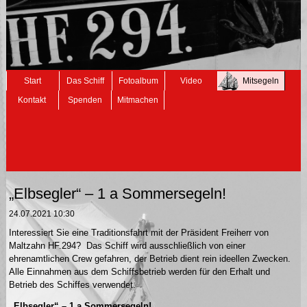
Navigation
Start
Das Schiff
Fotoalbum
Video
Mitsegeln
überspringen
Kontakt
Spenden
Mitmachen
„Elbsegler“ – 1 a Sommersegeln!
24.07.2021 10:30
Interessiert Sie eine Traditionsfahrt mit der Präsident Freiherr von
Maltzahn HF.294? Das Schiff wird ausschließlich von einer
ehrenamtlichen Crew gefahren, der Betrieb dient rein ideellen Zwecken.
Alle Einnahmen aus dem Schiffsbetrieb werden für den Erhalt und
Betrieb des Schiffes verwendet.
„Elbsegler“ – 1 a Sommersegeln!