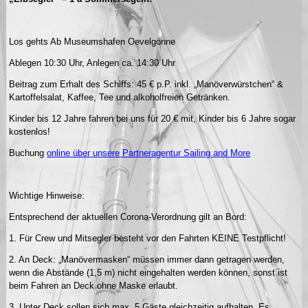
Los gehts Ab Museumshafen Oevelgönne
Ablegen 10:30 Uhr, Anlegen ca. 14:30 Uhr
Beitrag zum Erhalt des Schiffs: 45 € p.P. inkl. „Manöverwürstchen“ &
Kartoffelsalat, Kaffee, Tee und alkoholfreien Getränken.
Kinder bis 12 Jahre fahren bei uns für 20 € mit, Kinder bis 6 Jahre sogar
kostenlos!
Buchung
online über unsere Partneragentur Sailing and More
Wichtige Hinweise:
Entsprechend der aktuellen Corona-Verordnung gilt an Bord:
1. Für Crew und Mitsegler besteht vor den Fahrten KEINE Testpflicht!
2. An Deck: „Manövermasken“ müssen immer dann getragen werden,
wenn die Abstände (1,5 m) nicht eingehalten werden können, sonst ist
beim Fahren an Deck ohne Maske erlaubt.
3. Unter Deck sollen sich max. 5 Gäste gleichzeitig aufhalten. Es