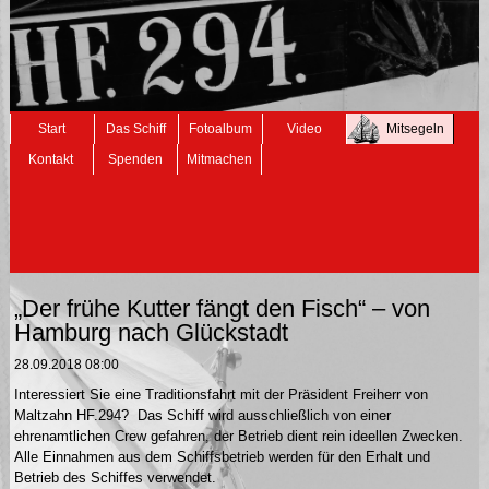
Navigation
Start
Das Schiff
Fotoalbum
Video
Mitsegeln
überspringen
Kontakt
Spenden
Mitmachen
„Der frühe Kutter fängt den Fisch“ – von
Hamburg nach Glückstadt
28.09.2018 08:00
Interessiert Sie eine Traditionsfahrt mit der Präsident Freiherr von
Maltzahn HF.294? Das Schiff wird ausschließlich von einer
ehrenamtlichen Crew gefahren, der Betrieb dient rein ideellen Zwecken.
Alle Einnahmen aus dem Schiffsbetrieb werden für den Erhalt und
Betrieb des Schiffes verwendet.