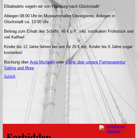
Elbabwärts segeln wir von Hamburg nach Glückstadt!
Ablegen 08:00 Uhr im Museumshafen Oevelgönne, Anlegen in
Glückstadt ca. 13:00 Uhr
Beitrag zum Erhalt des Schiffs: 45 € p.P., inkl. rustikalem Frühstück und
viel Kaffee!
Kinder bis 12 Jahre fahren bei uns für 20 € mit, Kinder bis 6 Jahre sogar
kostenlos!
Buchung über
Anja Micheely
oder
online über unsere Partneragentur
Sailing and More
Zurück
Navigation
Impressum
überspringen
Sitemap