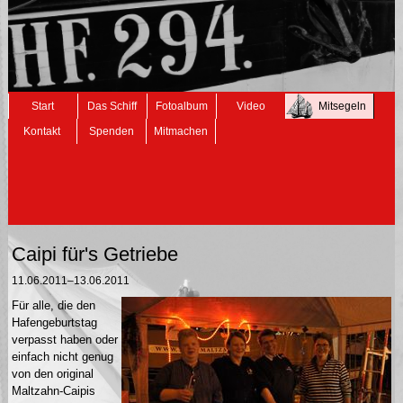
Navigation
Start
Das Schiff
Fotoalbum
Video
Mitsegeln
überspringen
Kontakt
Spenden
Mitmachen
Caipi für's Getriebe
11.06.2011–13.06.2011
Für alle, die den
Hafengeburtstag
verpasst haben oder
einfach nicht genug
von den original
Maltzahn-Caipis