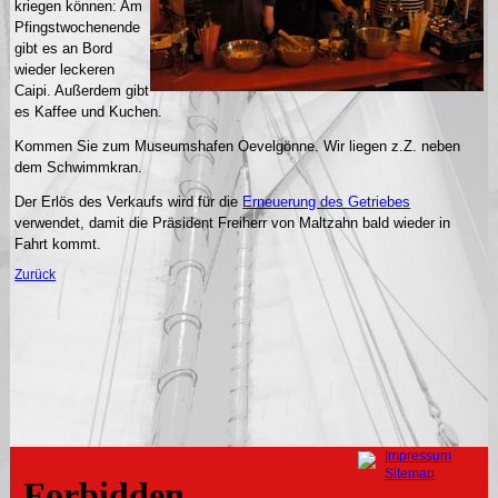
kriegen können: Am
Pfingstwochenende
gibt es an Bord
wieder leckeren
Caipi. Außerdem gibt
es Kaffee und Kuchen.
Kommen Sie zum Museumshafen Oevelgönne. Wir liegen z.Z. neben
dem Schwimmkran.
Der Erlös des Verkaufs wird für die
Erneuerung des Getriebes
verwendet, damit die Präsident Freiherr von Maltzahn bald wieder in
Fahrt kommt.
Zurück
Navigation
Impressum
überspringen
Sitemap