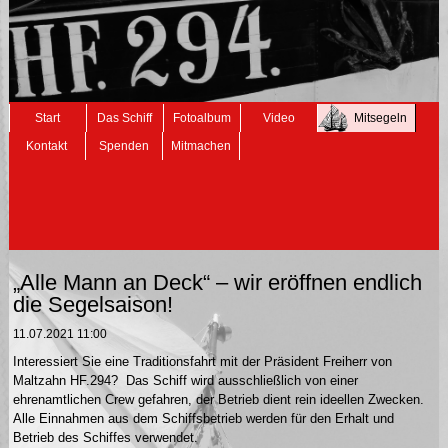
Navigation
Start
Das Schiff
Fotoalbum
Video
Mitsegeln
überspringen
Kontakt
Spenden
Mitmachen
„Alle Mann an Deck“ – wir eröffnen endlich
die Segelsaison!
11.07.2021 11:00
Interessiert Sie eine Traditionsfahrt mit der Präsident Freiherr von
Maltzahn HF.294? Das Schiff wird ausschließlich von einer
ehrenamtlichen Crew gefahren, der Betrieb dient rein ideellen Zwecken.
Alle Einnahmen aus dem Schiffsbetrieb werden für den Erhalt und
Betrieb des Schiffes verwendet.