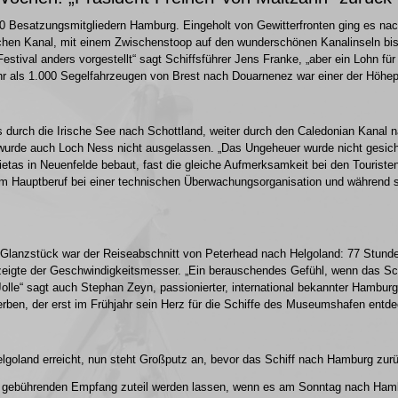
t 10 Besatzungsmitgliedern Hamburg. Eingeholt von Gewitterfronten ging es nac
chen Kanal, mit einem Zwischenstoop auf den wunderschönen Kanalinseln bis
estival anders vorgestellt“ sagt Schiffsführer Jens Franke, „aber ein Lohn für
r als 1.000 Segelfahrzeugen von Brest nach Douarnenez war einer der Höhep
durch die Irische See nach Schottland, weiter durch den Caledonian Kanal 
wurde auch Loch Ness nicht ausgelassen. „Das Ungeheuer wurde nicht gesichte
ietas in Neuenfelde bebaut, fast die gleiche Aufmerksamkeit bei den Touriste
im Hauptberuf bei einer technischen Überwachungsorganisation und während s
 Glanzstück war der Reiseabschnitt von Peterhead nach Helgoland: 77 Stund
zeigte der Geschwindigkeitsmesser. „Ein berauschendes Gefühl, wenn das Sch
 Jolle“ sagt auch Stephan Zeyn, passionierter, international bekannter Hambur
rben, der erst im Frühjahr sein Herz für die Schiffe des Museumshafen entde
lgoland erreicht, nun steht Großputz an, bevor das Schiff nach Hamburg zu
n gebührenden Empfang zuteil werden lassen, wenn es am Sonntag nach Hambu