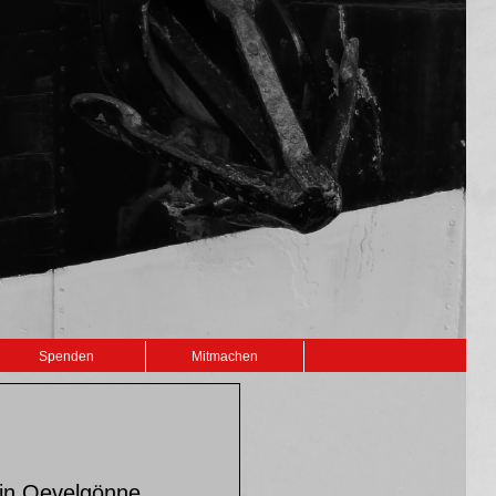
Spenden
Mitmachen
 in Oevelgönne