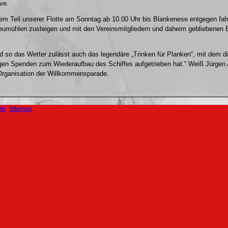
ve.
nem Teil unserer Flotte am Sonntag ab 10.00 Uhr bis Blankenese entgegen fa
eumühlen zusteigen und mit den Vereinsmitgliedern und daheim gebliebenen 
d so das Wetter zulässt auch das legendäre „Trinken für Planken“, mit dem d
igen Spenden zum Wiederaufbau des Schiffes aufgetrieben hat.“ Weiß Jürgen A
 Organisation der Willkommensparade.
n
um
Sitemap
ngen