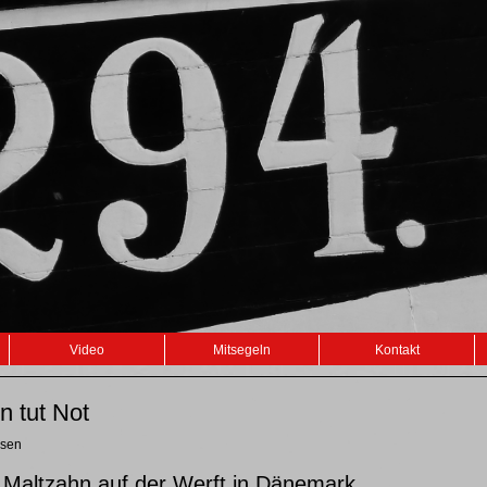
Video
Mitsegeln
Kontakt
n tut Not
isen
n Maltzahn auf der Werft in Dänemark