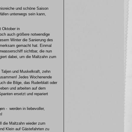
gnisreiche und schöne Saison
Häfen unterwegs sein kann,
t Oktober in
edoch auch größere notwendige
diesem Winter die Sanierung des
ufmerksam gemacht hat. Einmal
wasserschiff sichtbar, die nun
iert dabei, um die Maltzahn zum
 Taljen und Muskelkraft, zehn
t zusammen! Jedes Wochenende
ch die Bilge, das Ruderblatt oder
 leben und arbeiten auf dem
panten ersetzt und repariert
n - werden in liebevoller,
n!
ll die Maltzahn wieder zum
nd Klein auf Gästefahrten zu