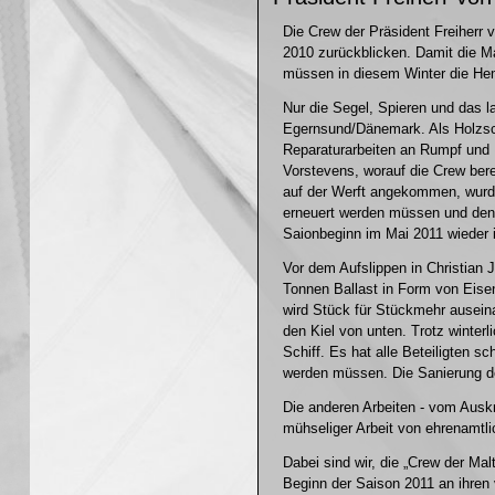
Die Crew der Präsident Freiherr 
2010 zurückblicken. Damit die M
müssen in diesem Winter die He
Nur die Segel, Spieren und das l
Egernsund/Dänemark. Als Holzschi
Reparaturarbeiten an Rumpf und R
Vorstevens, worauf die Crew ber
auf der Werft angekommen, wurden
erneuert werden müssen und den 
Saionbeginn im Mai 2011 wieder i
Vor dem Aufslippen in Christian 
Tonnen Ballast in Form von Eis
wird Stück für Stückmehr ausein
den Kiel von unten. Trotz winter
Schiff. Es hat alle Beteiligten s
werden müssen. Die Sanierung d
Die anderen Arbeiten - vom Ausk
mühseliger Arbeit von ehrenamtli
Dabei sind wir, die „Crew der Ma
Beginn der Saison 2011 an ihren