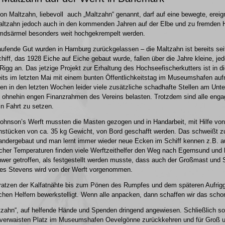
von Maltzahn, liebevoll auch „Maltzahn“ genannt, darf auf eine bewegte, erei
altzahn jedoch auch in den kommenden Jahren auf der Elbe und zu fremden 
mdsärmel besonders weit hochgekrempelt werden.
aufende Gut wurden in Hamburg zurückgelassen – die Maltzahn ist bereits sei
ff, das 1928 Eiche auf Eiche gebaut wurde, fallen über die Jahre kleine, j
igg an. Das jetzige Projekt zur Erhaltung des Hochseefischerkutters ist in 
eits im letzten Mai mit einem bunten Öffentlichkeitstag im Museumshafen a
 in den letzten Wochen leider viele zusätzliche schadhafte Stellen am Unter
ohnehin engen Finanzrahmen des Vereins belasten. Trotzdem sind alle engag
n Fahrt zu setzen.
Johnson’s Werft mussten die Masten gezogen und in Handarbeit, mit Hilfe von
enstücken von ca. 35 kg Gewicht, von Bord geschafft werden. Das schweiß
andergebaut und man lernt immer wieder neue Ecken im Schiff kennen z.B. au
licher Temperaturen finden viele Werftzeithelfer den Weg nach Egernsund und
chwer getroffen, als festgestellt werden musste, dass auch der Großmast und S
es Stevens wird von der Werft vorgenommen.
ratzen der Kalfatnähte bis zum Pönen des Rumpfes und dem späteren Aufrigge
chen Helfern bewerkstelligt. Wenn alle anpacken, dann schaffen wir das scho
ltzahn“, auf helfende Hände und Spenden dringend angewiesen. Schließlich so
 verwaisten Platz im Museumshafen Oevelgönne zurückkehren und für Groß u